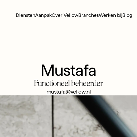
Diensten
Aanpak
Over Vellow
Branches
Werken bij
Blog
Mustafa
Functioneel beheerder
mustafa@vellow.nl