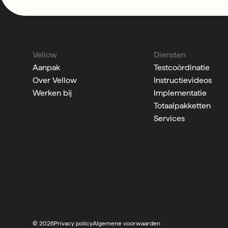
Vellow
Diensten
Aanpak
Testcoördinatie
Over Vellow
Instructievideos
Werken bij
Implementatie
Totaalpakketten
Services
© 2026
Privacy policy
Algemene voorwaarden