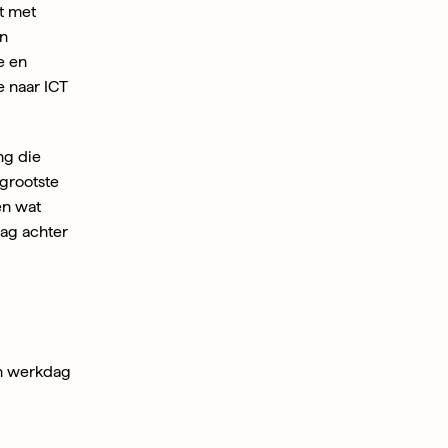
t met 
n 
 en 
 naar ICT 
g die 
grootste 
n wat 
aag achter 
n werkdag 