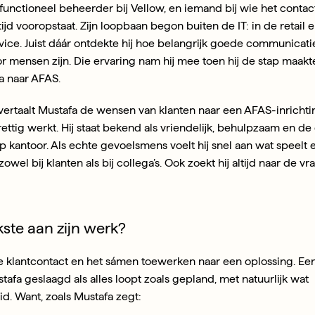
 functioneel beheerder bij Vellow, en iemand bij wie het contac
jd vooropstaat. Zijn loopbaan begon buiten de IT: in de retail e
vice. Juist dáár ontdekte hij hoe belangrijk goede communicatie
r mensen zijn. Die ervaring nam hij mee toen hij de stap maakte
a naar AFAS.
 vertaalt Mustafa de wensen van klanten naar een AFAS-inrichtin
rettig werkt. Hij staat bekend als vriendelijk, behulpzaam en de 
p kantoor. Als echte gevoelsmens voelt hij snel aan wat speelt e
zowel bij klanten als bij collega’s. Ook zoekt hij altijd naar de vr
kste aan zijn werk?
e klantcontact en het sámen toewerken naar een oplossing. Ee
tafa geslaagd als alles loopt zoals gepland, met natuurlijk wat 
id. Want, zoals Mustafa zegt: