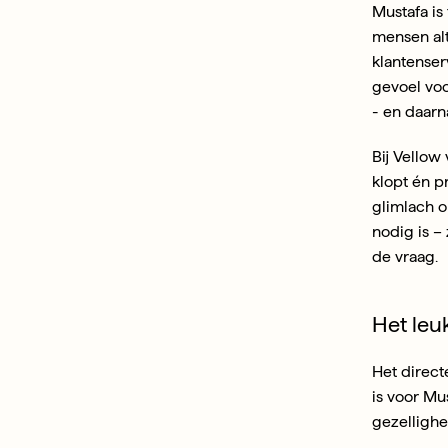
Mustafa is
mensen alti
klantenser
gevoel voo
- en daarn
Bij Vellow
klopt én p
glimlach o
nodig is – 
de vraag.
Het leu
Het direct
is voor Mus
gezellighe