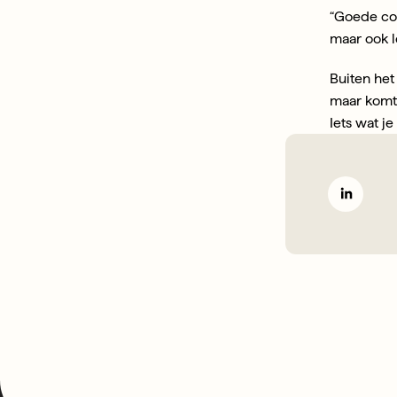
“Goede com
maar ook l
Buiten het
maar komt 
Iets wat j