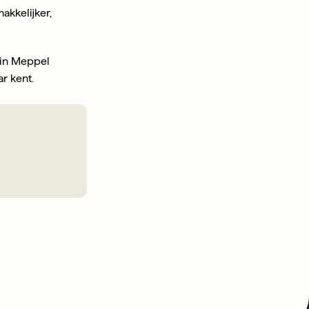
kelijker, 
 in Meppel 
 kent. 