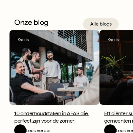
Onze blog
Alle blogs
Kennis
Kennis
10 onderhoudstaken in AFAS die 
Efficiënter s
perfect zijn voor de zomer
gemeenten 
Lees verder
Lees ve