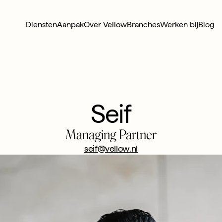
Diensten
Aanpak
Over Vellow
Branches
Werken bij
Blog
Seif
Managing Partner
seif@vellow.nl