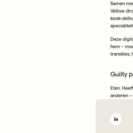
Samen met 
Vellow droo
kook-skills
specialite
Deze digit
hem – mooi
transities
Guilty 
Eten. Heef
anderen – 