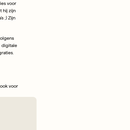
es voor 
ij zijn 
;) Zijn 
olgens 
digitale 
raties.
ook voor 