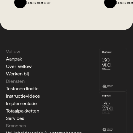
Lees verder
Lees ve
Vellow
Aanpak
Over Vellow
Werken bij
Diensten
Testcoördinatie
Instructievideos
Implementatie
Totaalpakketten
Services
Branches