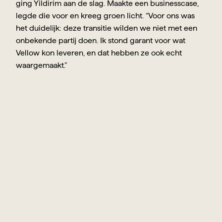
ging Yildirim aan de slag. Maakte een businesscase, 
legde die voor en kreeg groen licht. “Voor ons was 
het duidelijk: deze transitie wilden we niet met een 
onbekende partij doen. Ik stond garant voor wat 
Vellow kon leveren, en dat hebben ze ook echt 
waargemaakt.”
commerciële
Vellow
geen
Bij
praat,
geen
en
uurtje-factuurtje.
snappen
Ze
nodig
heeft
klant
wat
de
en
handelen
daarnaar.
geeft
Dat
vertrouwen.
heel
veel
Omgevingsdienst
West-Holland
Yildirim
-