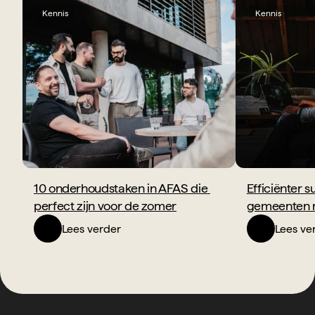
Kennis
Kennis
10 onderhoudstaken in AFAS die 
Efficiënter s
perfect zijn voor de zomer
gemeenten 
Lees verder
Lees ve