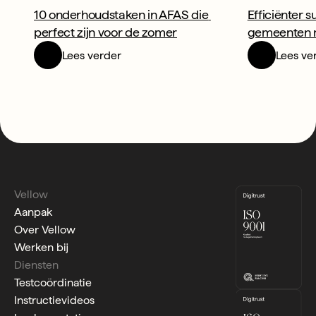
10 onderhoudstaken in AFAS die 
Efficiënter s
perfect zijn voor de zomer
gemeenten 
Lees verder
Lees ve
Vellow
Aanpak
Over Vellow
Werken bij
Diensten
Testcoördinatie
Instructievideos